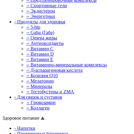
›› Предтренировочные комплексы
›› Спортивные гели
›› Экдистерон
›› Энергетики
› Продукты для здоровья
›› 5-htp
›› Gaba (Габа)
›› Omega жиры
›› Антиоксиданты
›› Витамин C
›› Витамин D
›› Витамин E
›› Витаминно-минеральные комплексы
›› Д-аспарагиновая кислота
›› Коэнзим Q10
›› Мелатонин
›› Минералы
›› Тестобустеры и ZMA
› Для связок и суставов
›› Глюкозамин
›› Коллаген
Здоровое питание
› Напитки
› Протеиновые батончики