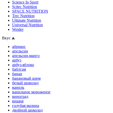
Science In Sport
Scitec Nutrition
SPACE NUTRITION
Trec Nutrition
Ultimate Nutrition
Universal Nutrition
Weider
Вкус
абрикос
апельсин
апельсин-манго
арбуз
арбуз-яблоко
баблгам
банан
банановый крем
белый шоколад
ваниль
ванильное мороженое
виноград
вишня
голубая малина
двойной шоколад