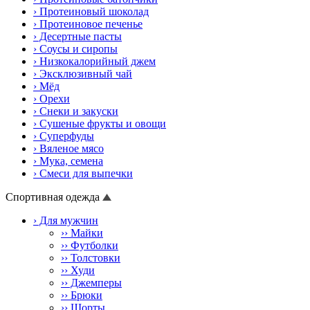
› Протеиновый шоколад
› Протеиновое печенье
› Десертные пасты
› Соусы и сиропы
› Низкокалорийный джем
› Эксклюзивный чай
› Мёд
› Орехи
› Снеки и закуски
› Сушеные фрукты и овощи
› Cуперфуды
› Вяленое мясо
› Мука, семена
› Смеси для выпечки
Спортивная одежда
› Для мужчин
›› Майки
›› Футболки
›› Толстовки
›› Худи
›› Джемперы
›› Брюки
›› Шорты