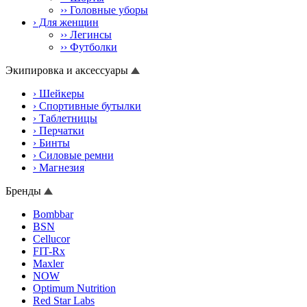
›› Головные уборы
› Для женщин
›› Легинсы
›› Футболки
Экипировка и аксессуары
› Шейкеры
› Спортивные бутылки
› Таблетницы
› Перчатки
› Бинты
› Силовые ремни
› Магнезия
Бренды
Bombbar
BSN
Cellucor
FIT-Rx
Maxler
NOW
Optimum Nutrition
Red Star Labs