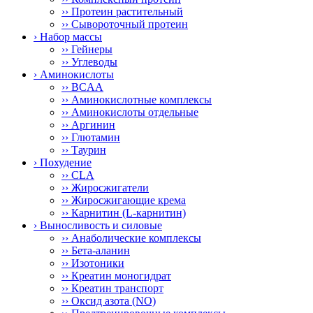
›› Протеин растительный
›› Сывороточный протеин
› Набор массы
›› Гейнеры
›› Углеводы
› Аминокислоты
›› BCAA
›› Аминокислотные комплексы
›› Аминокислоты отдельные
›› Аргинин
›› Глютамин
›› Таурин
› Похудение
›› CLA
›› Жиросжигатели
›› Жиросжигающие крема
›› Карнитин (L-карнитин)
› Выносливость и силовые
›› Анаболические комплексы
›› Бета-аланин
›› Изотоники
›› Креатин моногидрат
›› Креатин транспорт
›› Оксид азота (NO)