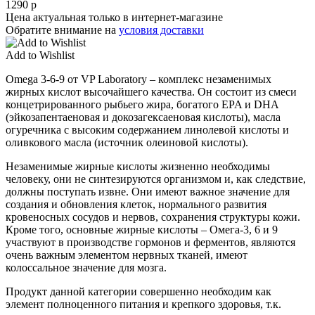
1290
р
Цена актуальная только в интернет-магазине
Обратите внимание на
условия доставки
Add to Wishlist
Omega 3-6-9 от VP Laboratory – комплекс незаменимых
жирных кислот высочайшего качества. Он состоит из смеси
концетрированного рыбьего жира, богатого EPA и DHA
(эйкозапентаеновая и докозагексаеновая кислоты), масла
огуречника с высоким содержанием линолевой кислоты и
оливкового масла (источник олеиновой кислоты).
Незаменимые жирные кислоты жизненно необходимы
человеку, они не синтезируются организмом и, как следствие,
должны поступать извне. Они имеют важное значение для
создания и обновления клеток, нормального развития
кровеносных сосудов и нервов, сохранения структуры кожи.
Кроме того, основные жирные кислоты – Омега-3, 6 и 9
участвуют в производстве гормонов и ферментов, являются
очень важным элементом нервных тканей, имеют
колоссальное значение для мозга.
Продукт данной категории совершенно необходим как
элемент полноценного питания и крепкого здоровья, т.к.