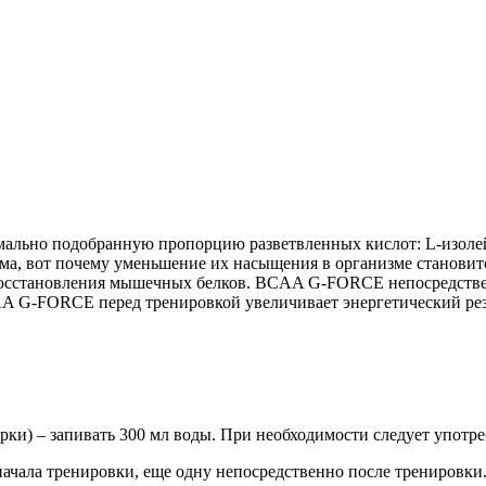
ально подобранную пропорцию разветвленных кислот: L-изолей
ма, вот почему уменьшение их насыщения в организме станови
восстановления мышечных белков. BCAA G-FORCE непосредствен
 G-FORCE перед тренировкой увеличивает энергетический резе
ки) – запивать 300 мл воды. При необходимости следует употреб
начала тренировки, еще одну непосредственно после тренировки