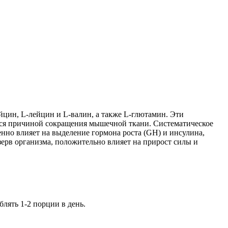
цин, L-лейцин и L-валин, а также L-глютамин. Эти
тся причиной сокращения мышечной ткани. Систематическое
но влияет на выделение гормона роста (GH) и инсулина,
рв организма, положительно влияет на прирост силы и
лять 1-2 порции в день.
.