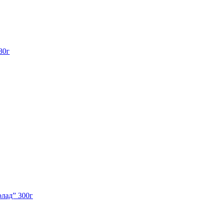
80г
олад” 300г