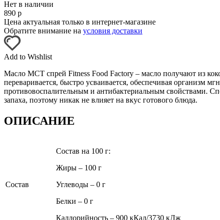
Нет в наличии
890
р
Цена актуальная только в интернет-магазине
Обратите внимание на
условия доставки
Add to Wishlist
Масло МСТ спрей Fitness Food Factory – масло получают из к
переваривается, быстро усваивается, обеспечивая организм м
противовоспалительным и антибактериальным свойствами. Спец
запаха, поэтому никак не влияет на вкус готового блюда.
ОПИСАНИЕ
Состав на 100 г:
Жиры – 100 г
Состав
Углеводы – 0 г
Белки – 0 г
Каллорийность – 900 кКал/3730 кДж