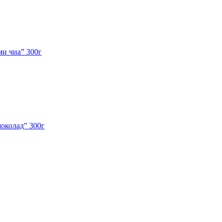
ми чиа” 300г
околад” 300г