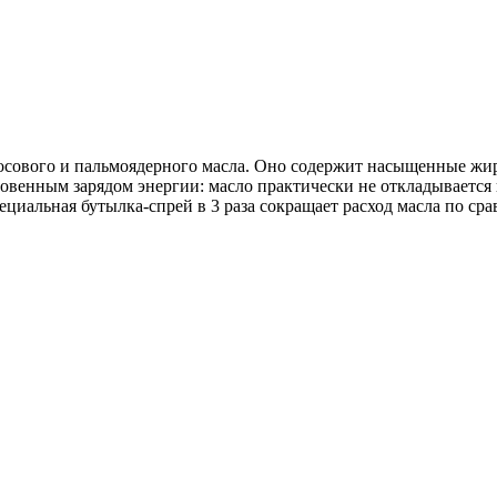
окосового и пальмоядерного масла. Оно содержит насыщенные ж
гновенным зарядом энергии: масло практически не откладывает
иальная бутылка-спрей в 3 раза сокращает расход масла по ср