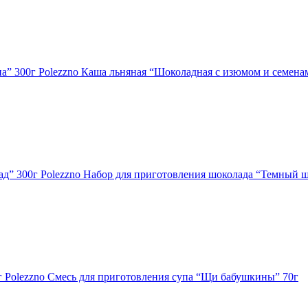
Polezzno Каша льняная “Шоколадная с изюмом и семена
Polezzno Набор для приготовления шоколада “Темный ш
Polezzno Смесь для приготовления супа “Щи бабушкины” 70г